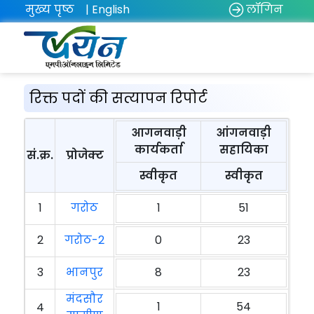
मुख्य पृष्ठ
| English
लॉगिन
रिक्त पदों की सत्यापन रिपोर्ट
आगनवाड़ी
आंगनवाड़ी
कार्यकर्ता
सहायिका
सं.क्र.
प्रोजेक्ट
स्वीकृत
स्वीकृत
1
गरोठ
1
51
2
गरोठ-2
0
23
3
भानपुर
8
23
मंदसौर
1
54
4