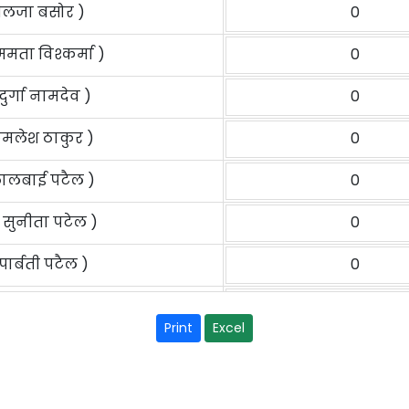
 नीलजा बसोर )
0
 ममता विश्कर्मा )
0
दुर्गा नामदेव )
0
कमलेश ठाकुर )
0
 लालबाई पटैल )
0
: सुनीता पटेल )
0
पार्बती पटैल )
0
ा: अनीता सेन )
0
ा: कृष्णा धानक )
0
: आरती ठाकुर )
0